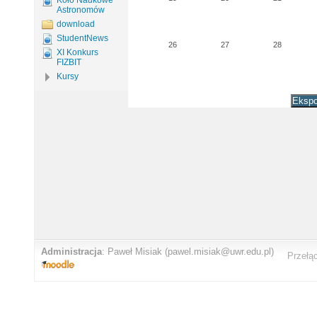
Koło Naukowe
Astronomów
download
StudentNews
26
27
28
XI Konkurs
FIZBIT
Kursy
Administracja
:
Paweł Misiak
(pawel.misiak@uwr.edu.pl)
Przełą