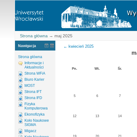
Strona główna
→
maj 2025
Nawigacja
←
kwiecień 2025
m
Strona główna
Informacje i
Aktualności
Pn.
Wt.
Śr.
Strona WFiA
Biuro Karier
MOST
Strona IFT
5
6
7
Strona IFD
Fizyka
Komputerowa
Ekonofizyka
12
13
14
Koło Naukowe
SIGMA
Migacz
19
20
21