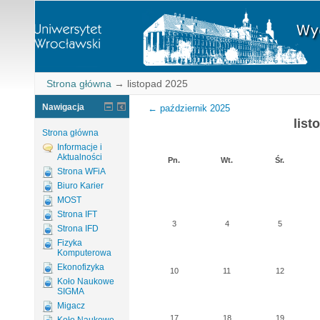
Strona główna
→
listopad 2025
Nawigacja
←
październik 2025
list
Strona główna
Informacje i
Aktualności
Pn.
Wt.
Śr.
Strona WFiA
Biuro Karier
MOST
Strona IFT
3
4
5
Strona IFD
Fizyka
Komputerowa
Ekonofizyka
10
11
12
Koło Naukowe
SIGMA
Migacz
17
18
19