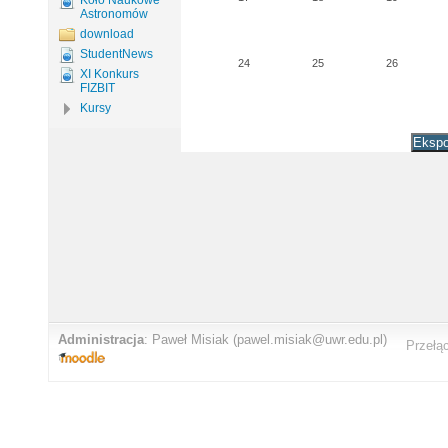
Koło Naukowe
Astronomów
download
StudentNews
24
25
26
XI Konkurs
FIZBIT
Kursy
Administracja
:
Paweł Misiak
(pawel.misiak@uwr.edu.pl)
Przełą