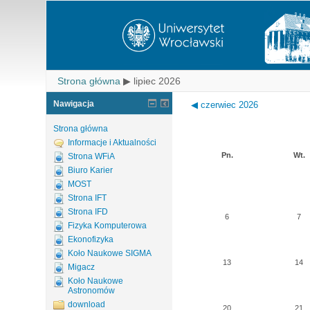
Strona główna
▶
lipiec 2026
Nawigacja
◀
czerwiec 2026
Strona główna
Informacje i Aktualności
Pn.
Wt.
Strona WFiA
Biuro Karier
MOST
Strona IFT
Strona IFD
6
7
Fizyka Komputerowa
Ekonofizyka
Koło Naukowe SIGMA
13
14
Migacz
Koło Naukowe
Astronomów
download
20
21