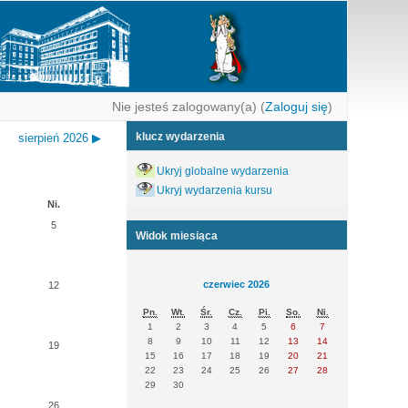
Nie jesteś zalogowany(a) (
Zaloguj się
)
klucz wydarzenia
sierpień 2026
▶
Ukryj globalne wydarzenia
Ukryj wydarzenia kursu
Ni.
5
Widok miesiąca
czerwiec 2026
12
Pn.
Wt.
Śr.
Cz.
Pi.
So.
Ni.
1
2
3
4
5
6
7
8
9
10
11
12
13
14
19
15
16
17
18
19
20
21
22
23
24
25
26
27
28
29
30
26