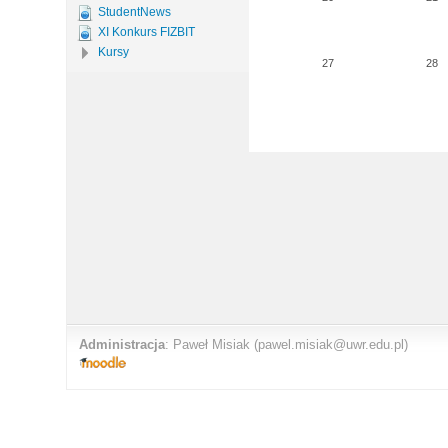
StudentNews
XI Konkurs FIZBIT
Kursy
27
28
Administracja
:
Paweł Misiak
(pawel.misiak@uwr.edu.pl)