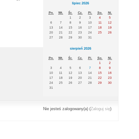
lipiec 2026
Pn.
Wt.
Śr.
Cz.
Pi.
So.
Ni.
1
2
3
4
5
6
7
8
9
10
11
12
13
14
15
16
17
18
19
20
21
22
23
24
25
26
27
28
29
30
31
sierpień 2026
Pn.
Wt.
Śr.
Cz.
Pi.
So.
Ni.
1
2
3
4
5
6
7
8
9
10
11
12
13
14
15
16
17
18
19
20
21
22
23
24
25
26
27
28
29
30
31
Nie jesteś zalogowany(a) (
Zaloguj się
)