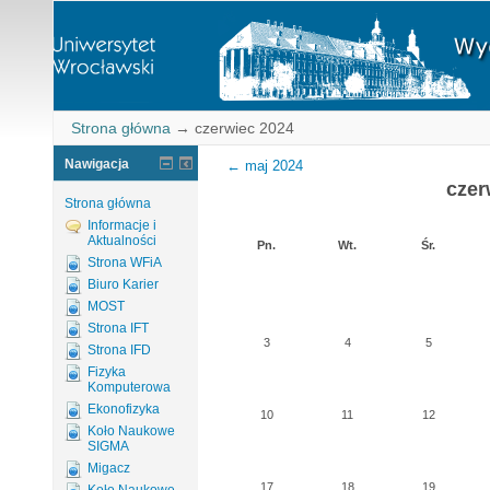
Strona główna
→
czerwiec 2024
Nawigacja
←
maj 2024
czer
Strona główna
Informacje i
Aktualności
Pn.
Wt.
Śr.
Strona WFiA
Biuro Karier
MOST
Strona IFT
3
4
5
Strona IFD
Fizyka
Komputerowa
Ekonofizyka
10
11
12
Koło Naukowe
SIGMA
Migacz
17
18
19