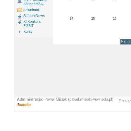
Koło Naukowe
Astronomów
download
StudentNews
24
25
26
XI Konkurs
FIZBIT
Kursy
Administracja
:
Paweł Misiak
(pawel.misiak@uwr.edu.pl)
Przełą