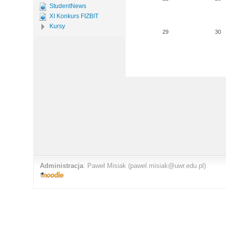
StudentNews
XI Konkurs FIZBIT
Kursy
29
30
Administracja
:
Paweł Misiak
(pawel.misiak@uwr.edu.pl)