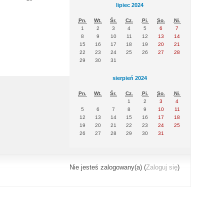
lipiec 2024
Pn.
Wt.
Śr.
Cz.
Pi.
So.
Ni.
1
2
3
4
5
6
7
8
9
10
11
12
13
14
15
16
17
18
19
20
21
22
23
24
25
26
27
28
29
30
31
sierpień 2024
Pn.
Wt.
Śr.
Cz.
Pi.
So.
Ni.
1
2
3
4
5
6
7
8
9
10
11
12
13
14
15
16
17
18
19
20
21
22
23
24
25
26
27
28
29
30
31
Nie jesteś zalogowany(a) (
Zaloguj się
)