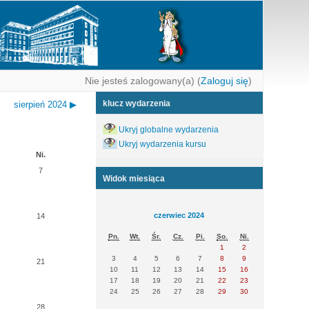
Nie jesteś zalogowany(a) (
Zaloguj się
)
klucz wydarzenia
sierpień 2024
▶
Ukryj globalne wydarzenia
Ukryj wydarzenia kursu
Ni.
7
Widok miesiąca
czerwiec 2024
14
Pn.
Wt.
Śr.
Cz.
Pi.
So.
Ni.
1
2
3
4
5
6
7
8
9
21
10
11
12
13
14
15
16
17
18
19
20
21
22
23
24
25
26
27
28
29
30
28