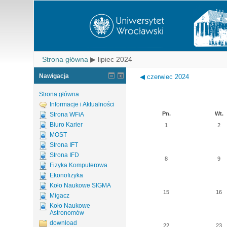
Strona główna
▶
lipiec 2024
Nawigacja
◀
czerwiec 2024
Strona główna
Informacje i Aktualności
Pn.
Wt.
Strona WFiA
Biuro Karier
1
2
MOST
Strona IFT
Strona IFD
8
9
Fizyka Komputerowa
Ekonofizyka
Koło Naukowe SIGMA
15
16
Migacz
Koło Naukowe
Astronomów
download
22
23