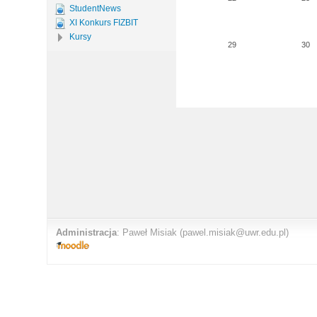
StudentNews
XI Konkurs FIZBIT
Kursy
29
30
Administracja
:
Paweł Misiak
(pawel.misiak@uwr.edu.pl)