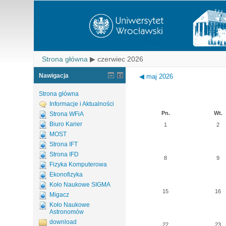
Strona główna
▶
czerwiec 2026
Nawigacja
◀
maj 2026
Strona główna
Informacje i Aktualności
Pn.
Wt.
Strona WFiA
Biuro Karier
1
2
MOST
Strona IFT
Strona IFD
8
9
Fizyka Komputerowa
Ekonofizyka
Koło Naukowe SIGMA
15
16
Migacz
Koło Naukowe
Astronomów
download
22
23