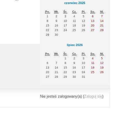
czerwiec 2026
Pn.
Wt.
Śr.
Cz.
Pi.
So.
Ni.
1
2
3
4
5
6
7
8
9
10
11
12
13
14
15
16
17
18
19
20
21
22
23
24
25
26
27
28
29
30
lipiec 2026
Pn.
Wt.
Śr.
Cz.
Pi.
So.
Ni.
1
2
3
4
5
6
7
8
9
10
11
12
13
14
15
16
17
18
19
20
21
22
23
24
25
26
27
28
29
30
31
Nie jesteś zalogowany(a) (
Zaloguj się
)