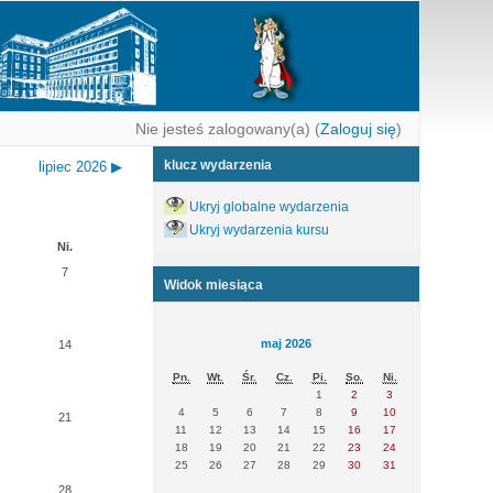
Nie jesteś zalogowany(a) (
Zaloguj się
)
klucz wydarzenia
lipiec 2026
▶
Ukryj globalne wydarzenia
Ukryj wydarzenia kursu
Ni.
7
Widok miesiąca
maj 2026
14
Pn.
Wt.
Śr.
Cz.
Pi.
So.
Ni.
1
2
3
4
5
6
7
8
9
10
21
11
12
13
14
15
16
17
18
19
20
21
22
23
24
25
26
27
28
29
30
31
28