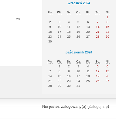
wrzesień 2024
Pn.
Wt.
Śr.
Cz.
Pi.
So.
Ni.
1
29
2
3
4
5
6
7
8
9
10
11
12
13
14
15
16
17
18
19
20
21
22
23
24
25
26
27
28
29
30
październik 2024
Pn.
Wt.
Śr.
Cz.
Pi.
So.
Ni.
1
2
3
4
5
6
7
8
9
10
11
12
13
14
15
16
17
18
19
20
21
22
23
24
25
26
27
28
29
30
31
Nie jesteś zalogowany(a) (
Zaloguj się
)