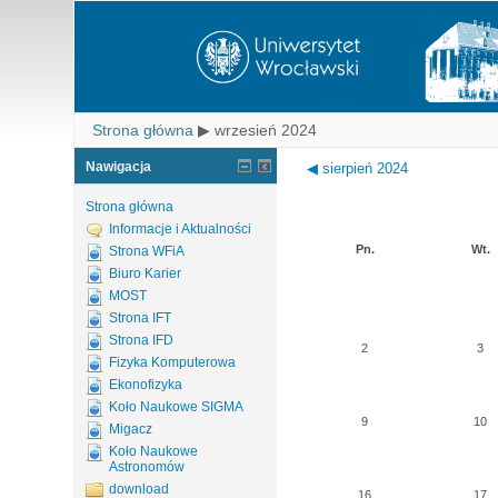
Strona główna
▶
wrzesień 2024
Nawigacja
◀
sierpień 2024
Strona główna
Informacje i Aktualności
Pn.
Wt.
Strona WFiA
Biuro Karier
MOST
Strona IFT
Strona IFD
2
3
Fizyka Komputerowa
Ekonofizyka
Koło Naukowe SIGMA
9
10
Migacz
Koło Naukowe
Astronomów
download
16
17