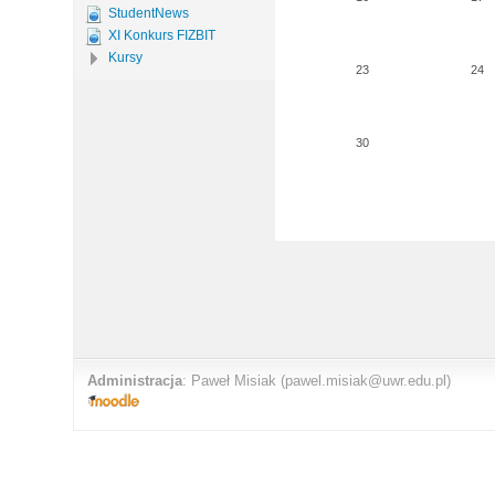
StudentNews
XI Konkurs FIZBIT
Kursy
23
24
30
Administracja
:
Paweł Misiak
(pawel.misiak@uwr.edu.pl)