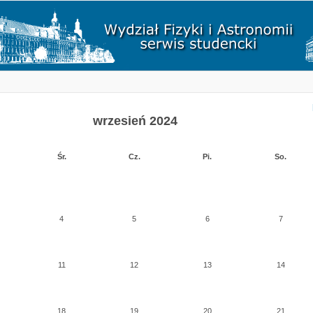
wrzesień 2024
Śr.
Cz.
Pi.
So.
4
5
6
7
11
12
13
14
18
19
20
21