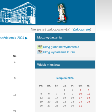
Nie jesteś zalogowany(a) (
Zaloguj się
)
klucz wydarzenia
październik 2024
▶
Ukryj globalne wydarzenia
Ukryj wydarzenia kursu
Ni.
1
Widok miesiąca
sierpień 2024
8
Pn.
Wt.
Śr.
Cz.
Pi.
So.
Ni.
1
2
3
4
5
6
7
8
9
10
11
15
12
13
14
15
16
17
18
19
20
21
22
23
24
25
26
27
28
29
30
31
22