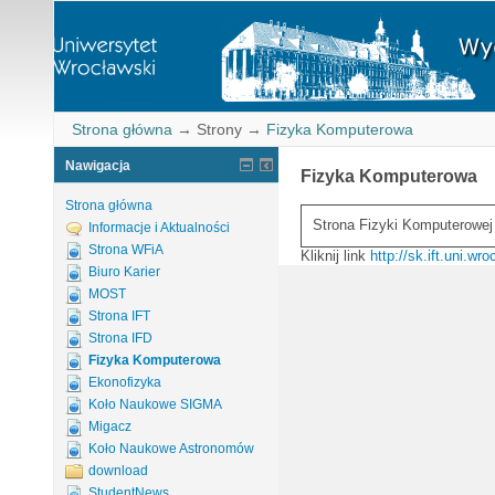
Strona główna
→
Strony
→
Fizyka Komputerowa
Nawigacja
Fizyka Komputerowa
Strona główna
Strona Fizyki Komputerowej
Informacje i Aktualności
Strona WFiA
Kliknij link
http://sk.ift.uni.wroc
Biuro Karier
MOST
Strona IFT
Strona IFD
Fizyka Komputerowa
Ekonofizyka
Koło Naukowe SIGMA
Migacz
Koło Naukowe Astronomów
download
StudentNews