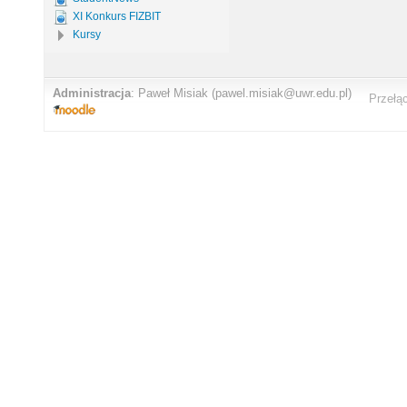
XI Konkurs FIZBIT
Kursy
Administracja
:
Paweł Misiak
(pawel.misiak@uwr.edu.pl)
Przełą