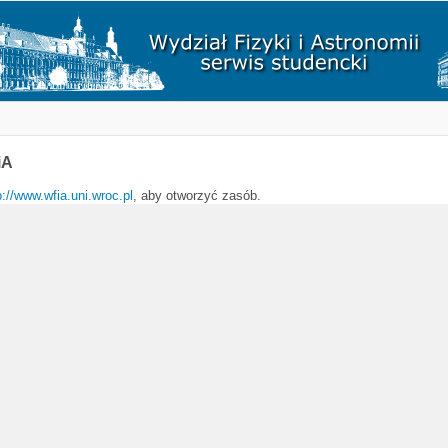
iA
p://www.wfia.uni.wroc.pl
, aby otworzyć zasób.