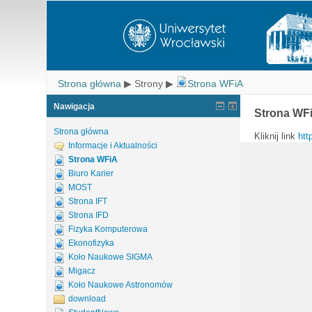
Strona główna
▶
Strony
▶
Strona WFiA
Nawigacja
Strona WF
Strona główna
Kliknij link
htt
Informacje i Aktualności
Strona WFiA
Biuro Karier
MOST
Strona IFT
Strona IFD
Fizyka Komputerowa
Ekonofizyka
Koło Naukowe SIGMA
Migacz
Koło Naukowe Astronomów
download