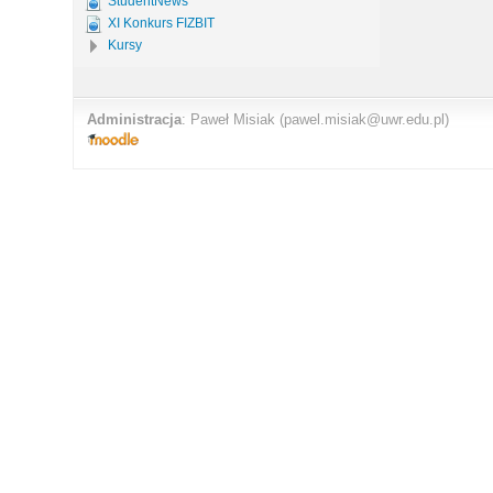
StudentNews
XI Konkurs FIZBIT
Kursy
Administracja
:
Paweł Misiak
(pawel.misiak@uwr.edu.pl)