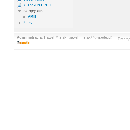
XI Konkurs FIZBIT
Bieżący kurs
AMIII
Kursy
Administracja
:
Paweł Misiak
(pawel.misiak@uwr.edu.pl)
Przełą