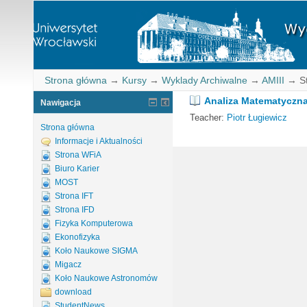
Strona główna
→
Kursy
→
Wyklady Archiwalne
→
AMIII
→
S
Analiza Matematyczna 
Nawigacja
Teacher:
Piotr Ługiewicz
Strona główna
Informacje i Aktualności
Strona WFiA
Biuro Karier
MOST
Strona IFT
Strona IFD
Fizyka Komputerowa
Ekonofizyka
Koło Naukowe SIGMA
Migacz
Koło Naukowe Astronomów
download
StudentNews