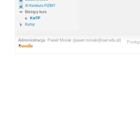
XI Konkurs FIZBIT
Bieżący kurs
KwTP
Kursy
Administracja
:
Paweł Misiak
(pawel.misiak@uwr.edu.pl)
Przełą