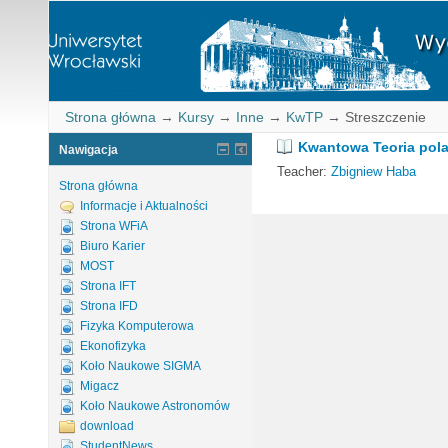
Strona główna
→
Kursy
→
Inne
→
KwTP
→
Streszczenie
Kwantowa Teoria pol
Nawigacja
Teacher:
Zbigniew Haba
Strona główna
Informacje i Aktualności
Strona WFiA
Biuro Karier
MOST
Strona IFT
Strona IFD
Fizyka Komputerowa
Ekonofizyka
Koło Naukowe SIGMA
Migacz
Koło Naukowe Astronomów
download
StudentNews