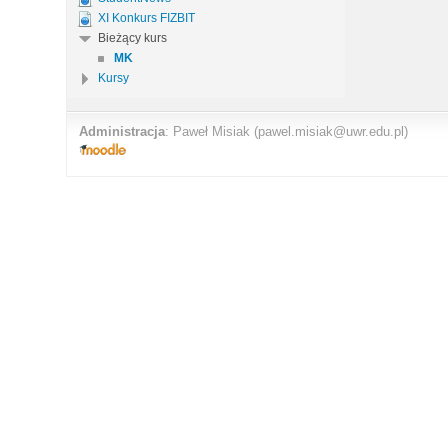
XI Konkurs FIZBIT
Bieżący kurs
MK
Kursy
Administracja
:
Paweł Misiak
(pawel.misiak@uwr.edu.pl)