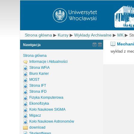
Strona główna
▶
Kursy
▶
Wyklady Archiwalne
▶
MK
▶
St
Mechani
Nawigacja
wykład z mec
Strona główna
Informacje i Aktualności
Strona WFiA
Biuro Karier
MOST
Strona IFT
Strona IFD
Fizyka Komputerowa
Ekonofizyka
Koło Naukowe SIGMA
Migacz
Koło Naukowe Astronomów
download
StudentNews