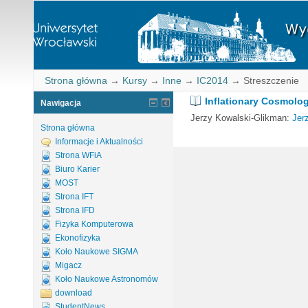
Strona główna
→
Kursy
→
Inne
→
IC2014
→
Streszczenie
Inflationary Cosmolo
Nawigacja
Jerzy Kowalski-Glikman:
Jer
Strona główna
Informacje i Aktualności
Strona WFiA
Biuro Karier
MOST
Strona IFT
Strona IFD
Fizyka Komputerowa
Ekonofizyka
Koło Naukowe SIGMA
Migacz
Koło Naukowe Astronomów
download
StudentNews