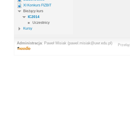
XI Konkurs FIZBIT
Bieżący kurs
IC2014
Uczestnicy
Kursy
Administracja
:
Paweł Misiak
(pawel.misiak@uwr.edu.pl)
Przełą