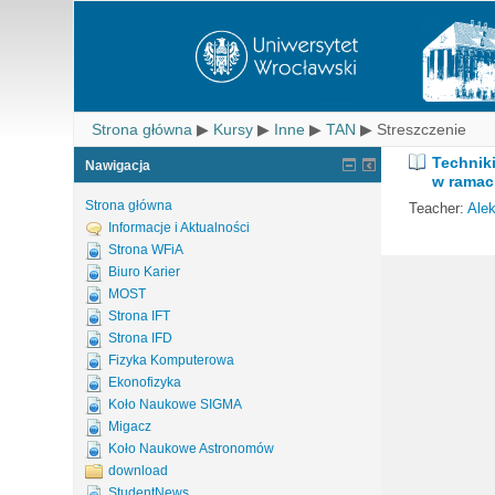
Strona główna
▶
Kursy
▶
Inne
▶
TAN
▶
Streszczenie
Techniki
Nawigacja
w ramac
Strona główna
Teacher:
Ale
Informacje i Aktualności
Strona WFiA
Biuro Karier
MOST
Strona IFT
Strona IFD
Fizyka Komputerowa
Ekonofizyka
Koło Naukowe SIGMA
Migacz
Koło Naukowe Astronomów
download
StudentNews