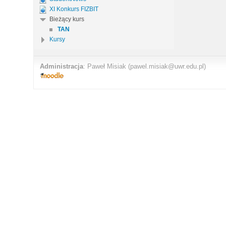
XI Konkurs FIZBIT
Bieżący kurs
TAN
Kursy
Administracja
:
Paweł Misiak
(pawel.misiak@uwr.edu.pl)