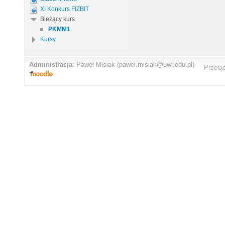
XI Konkurs FIZBIT
Bieżący kurs
PKMM1
Kursy
Administracja
:
Paweł Misiak
(pawel.misiak@uwr.edu.pl)
Przełą