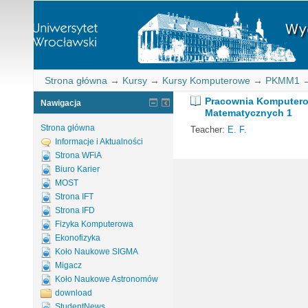
Strona główna
→
Kursy
→
Kursy Komputerowe
→
PKMM1
Pracownia Komputer
Nawigacja
Matematycznych 1
Strona główna
Teacher:
E. F.
Informacje i Aktualności
Strona WFiA
Biuro Karier
MOST
Strona IFT
Strona IFD
Fizyka Komputerowa
Ekonofizyka
Koło Naukowe SIGMA
Migacz
Koło Naukowe Astronomów
download
StudentNews