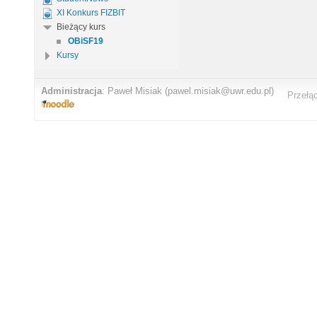
XI Konkurs FIZBIT
Bieżący kurs
OBiSF19
Kursy
Administracja
:
Paweł Misiak
(pawel.misiak@uwr.edu.pl)
Przełą