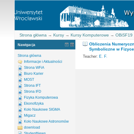
Strona główna
→
Kursy
→
Kursy Komputerowe
→
OBiSF19
Obliczenia Numeryczn
Nawigacja
Symboliczne w Fizyce
Strona główna
Teacher:
E. F.
Informacje i Aktualności
Strona WFiA
Biuro Karier
MOST
Strona IFT
Strona IFD
Fizyka Komputerowa
Ekonofizyka
Koło Naukowe SIGMA
Migacz
Koło Naukowe Astronomów
download
StudentNews