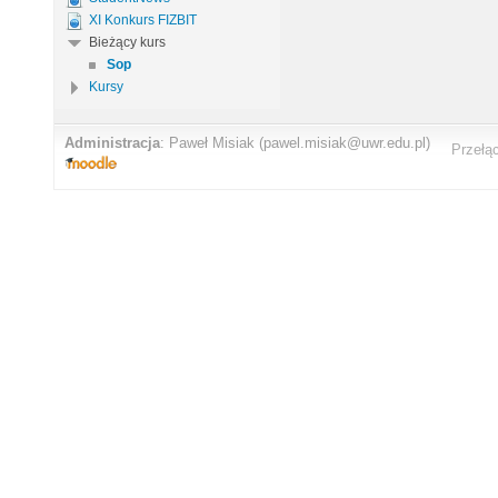
XI Konkurs FIZBIT
Bieżący kurs
Sop
Kursy
Administracja
:
Paweł Misiak
(pawel.misiak@uwr.edu.pl)
Przełą