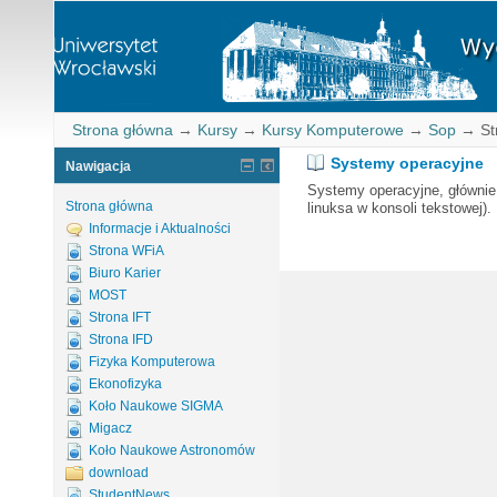
Strona główna
→
Kursy
→
Kursy Komputerowe
→
Sop
→
St
Systemy operacyjne
Nawigacja
Systemy operacyjne, głównie 
Strona główna
linuksa w konsoli tekstowej).
Informacje i Aktualności
Strona WFiA
Biuro Karier
MOST
Strona IFT
Strona IFD
Fizyka Komputerowa
Ekonofizyka
Koło Naukowe SIGMA
Migacz
Koło Naukowe Astronomów
download
StudentNews