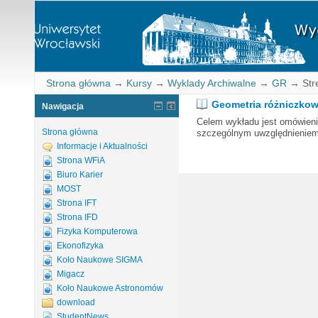
Strona główna
→
Kursy
→
Wyklady Archiwalne
→
GR
→
Str
Geometria różniczko
Nawigacja
Celem wykładu jest omówieni
Strona główna
szczególnym uwzględnieniem 
Informacje i Aktualności
Strona WFiA
Biuro Karier
MOST
Strona IFT
Strona IFD
Fizyka Komputerowa
Ekonofizyka
Koło Naukowe SIGMA
Migacz
Koło Naukowe Astronomów
download
StudentNews