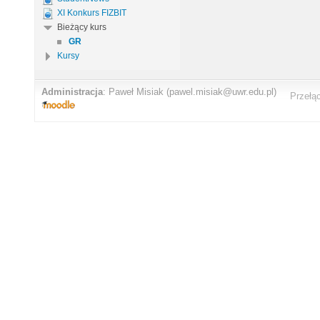
XI Konkurs FIZBIT
Bieżący kurs
GR
Kursy
Administracja
:
Paweł Misiak
(pawel.misiak@uwr.edu.pl)
Przełą