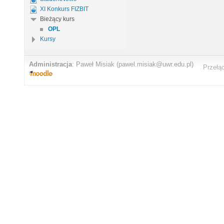
XI Konkurs FIZBIT
Bieżący kurs
OPL
Kursy
Administracja
:
Paweł Misiak
(pawel.misiak@uwr.edu.pl)
Przełą