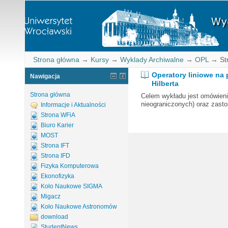
Strona główna
→
Kursy
→
Wyklady Archiwalne
→
OPL
→
St
Operatory liniowe na 
Nawigacja
Hilberta
Strona główna
Celem wykładu jest omówienie 
nieograniczonych) oraz zasto
Informacje i Aktualności
Strona WFiA
Biuro Karier
MOST
Strona IFT
Strona IFD
Fizyka Komputerowa
Ekonofizyka
Koło Naukowe SIGMA
Migacz
Koło Naukowe Astronomów
download
StudentNews