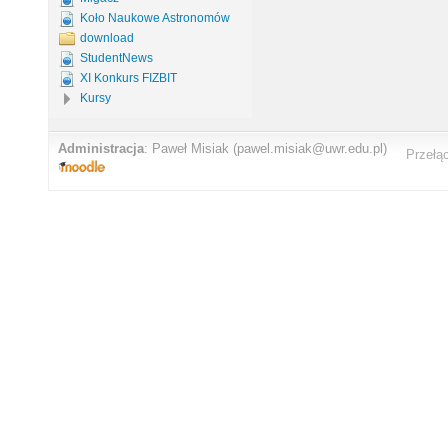
Koło Naukowe Astronomów
download
StudentNews
XI Konkurs FIZBIT
Kursy
Administracja
:
Paweł Misiak
(pawel.misiak@uwr.edu.pl)
Przełą