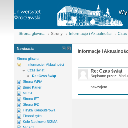
Strona główna
→
Strony
→
Informacje i Aktualności
→
Czas 
Nawigacja
Informacje i Aktualnośc
Strona główna
Informacje i Aktualności
Czas świąt
Re: Czas świąt
Napisane przez:
Mariu
Re: Czas świąt
Strona WFiA
nawzajem
Biuro Karier
MOST
Strona IFT
Strona IFD
Fizyka Komputerowa
Ekonofizyka
Koło Naukowe SIGMA
Migacz