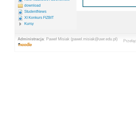
download
StudentNews
XI Konkurs FIZBIT
Kursy
Administracja
:
Paweł Misiak
(pawel.misiak@uwr.edu.pl)
Przełą