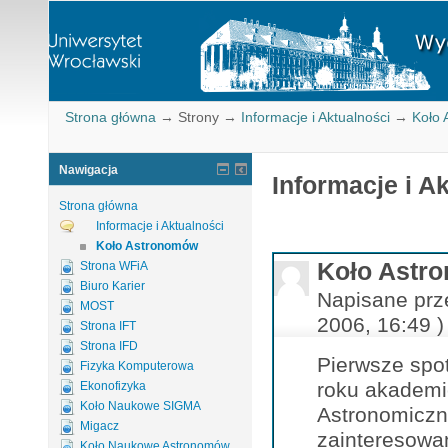
Strona główna
→
Strony
→
Informacje i Aktualności
→
Koło
Nawigacja
Informacje i A
Strona główna
Informacje i Aktualności
Koło Astronomów
Koło Astr
Strona WFiA
Biuro Karier
Napisane prz
MOST
2006, 16:49 )
Strona IFT
Strona IFD
Pierwsze spo
Fizyka Komputerowa
roku akademi
Ekonofizyka
Koło Naukowe SIGMA
Astronomiczn
Migacz
zainteresowa
Koło Naukowe Astronomów