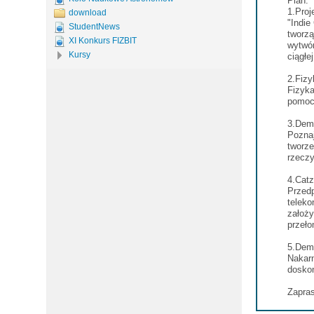
Plan:
1.Proj
download
"Indie
StudentNews
tworzą
XI Konkurs FIZBIT
wytwór
Kursy
ciągłe
2.Fizy
Fizyka
pomoc
3.Dem
Poznaj
tworz
rzecz
4.Catz
Przed
teleko
założy
przeł
5.Dem
Nakar
doskon
Zapra