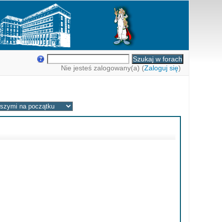
Nie jesteś zalogowany(a) (
Zaloguj się
)