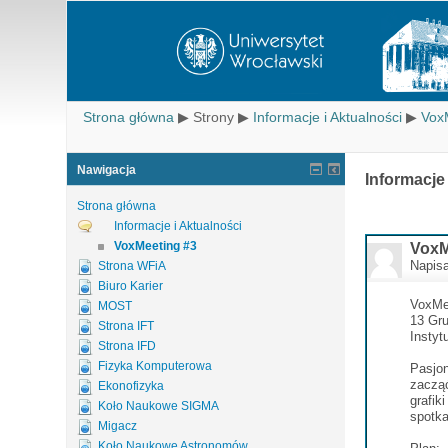
Strona główna
▶
Strony
▶
Informacje i Aktualności
▶
Vox
Nawigacja
Informacje
Strona główna
Informacje i Aktualności
VoxMeeting #3
VoxM
Napis
Strona WFiA
Biuro Karier
VoxMe
MOST
13 Gru
Strona IFT
Instyt
Strona IFD
Fizyka Komputerowa
Pasjon
zacząć
Ekonofizyka
grafik
Koło Naukowe SIGMA
spotka
Migacz
Koło Naukowe Astronomów