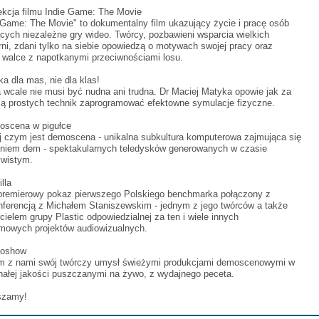
ekcja filmu Indie Game: The Movie
 Game: The Movie" to dokumentalny film ukazujący życie i pracę osób
cych niezależne gry wideo. Twórcy, pozbawieni wsparcia wielkich
ni, zdani tylko na siebie opowiedzą o motywach swojej pracy oraz
j walce z napotkanymi przeciwnościami losu.
ka dla mas, nie dla klas!
 wcale nie musi być nudna ani trudna. Dr Maciej Matyka opowie jak za
ą prostych technik zaprogramować efektowne symulacje fizyczne.
oscena w pigułce
 czym jest demoscena - unikalna subkultura komputerowa zajmująca się
eniem dem - spektakularnych teledysków generowanych w czasie
ywistym.
illa
premierowy pokaz pierwszego Polskiego benchmarka połączony z
nferencją z Michałem Staniszewskim - jednym z jego twórców a także
cielem grupy Plastic odpowiedzialnej za ten i wiele innych
omowych projektów audiowizualnych.
oshow
m z nami swój twórczy umysł świeżymi produkcjami demoscenowymi w
ałej jakości puszczanymi na żywo, z wydajnego peceta.
szamy!