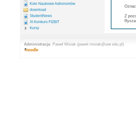
Koło Naukowe Astronomów
Oznacz
download
Z poz
StudentNews
Rysza
XI Konkurs FIZBIT
Kursy
Administracja
:
Paweł Misiak
(pawel.misiak@uwr.edu.pl)