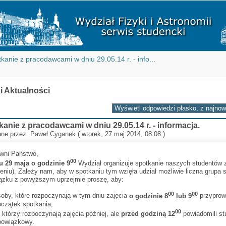
kanie z pracodawcami w dniu 29.05.14 r. - info...
 i Aktualności
kanie z pracodawcami w dniu 29.05.14 r. - informacja.
ane przez:
Paweł Cyganek
( wtorek, 27 maj 2014, 08:08 )
wni Państwo,
00
u
29 maja o godzinie 9
Wydział organizuje spotkanie naszych studentów z
eniu). Zależy nam, aby w spotkaniu tym wzięła udział możliwie liczna grupa 
ązku z powyższym uprzejmie proszę, aby:
00
00
soby, które rozpoczynają w tym dniu zajęcia
o godzinie 8
lub 9
przyprowa
oczątek spotkania,
00
i którzy rozpoczynają zajęcia później, ale
przed godziną 12
powiadomili st
bowiązkowy.