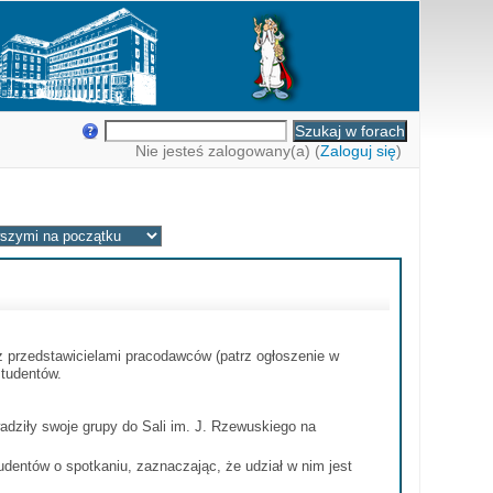
Nie jesteś zalogowany(a) (
Zaloguj się
)
 przedstawicielami pracodawców (patrz ogłoszenie w
studentów.
dziły swoje grupy do Sali im. J. Rzewuskiego na
udentów o spotkaniu, zaznaczając, że udział w nim jest