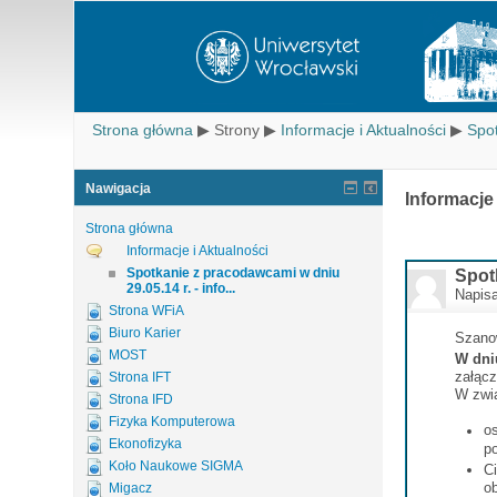
Strona główna
▶
Strony
▶
Informacje i Aktualności
▶
Spot
Nawigacja
Informacje
Strona główna
Informacje i Aktualności
Spotkanie z pracodawcami w dniu
Spot
29.05.14 r. - info...
Napis
Strona WFiA
Biuro Karier
Szano
MOST
W dni
załącz
Strona IFT
W zwi
Strona IFD
Fizyka Komputerowa
o
Ekonofizyka
p
Koło Naukowe SIGMA
C
o
Migacz