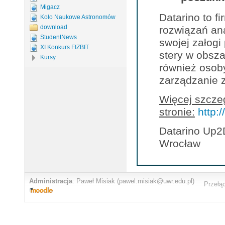
Migacz
Datarino to f
Koło Naukowe Astronomów
download
rozwiązań ana
StudentNews
swojej załogi
XI Konkurs FIZBIT
stery w obsza
Kursy
również osob
zarządzanie 
Więcej szczeg
stronie:
http:
Datarino Up2D
Wrocław
Administracja
:
Paweł Misiak
(pawel.misiak@uwr.edu.pl)
Przełą