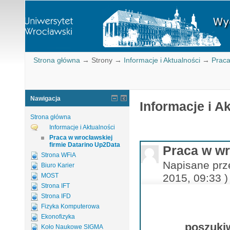
Strona główna
→
Strony
→
Informacje i Aktualności
→
Praca
Nawigacja
Informacje i A
Strona główna
Informacje i Aktualności
Praca w wrocławskiej
firmie Datarino Up2Data
Praca w wr
Strona WFiA
Napisane prz
Biuro Karier
MOST
2015, 09:33 )
Strona IFT
Strona IFD
Fizyka Komputerowa
Ekonofizyka
poszukiw
Koło Naukowe SIGMA