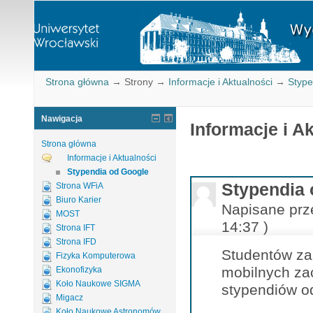
Strona główna
→
Strony
→
Informacje i Aktualności
→
Stype
Nawigacja
Informacje i A
Strona główna
Informacje i Aktualności
Stypendia od Google
Stypendia 
Strona WFiA
Biuro Karier
Napisane prz
MOST
14:37 )
Strona IFT
Strona IFD
Studentów z
Fizyka Komputerowa
mobilnych za
Ekonofizyka
Koło Naukowe SIGMA
stypendiów o
Migacz
Koło Naukowe Astronomów