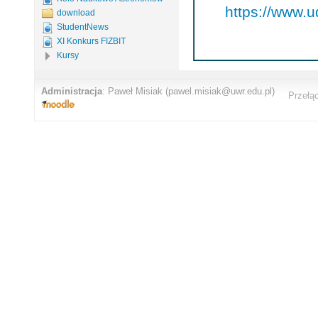
https://www.u
download
StudentNews
XI Konkurs FIZBIT
Kursy
Administracja
:
Paweł Misiak
(pawel.misiak@uwr.edu.pl)
Przełą