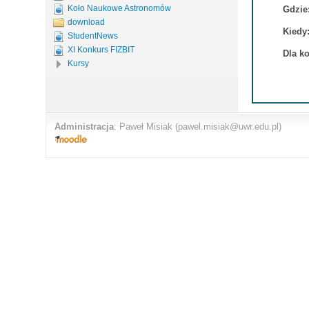
Koło Naukowe Astronomów
Gdzie
download
Kiedy
StudentNews
XI Konkurs FIZBIT
Dla k
Kursy
Administracja
:
Paweł Misiak
(pawel.misiak@uwr.edu.pl)