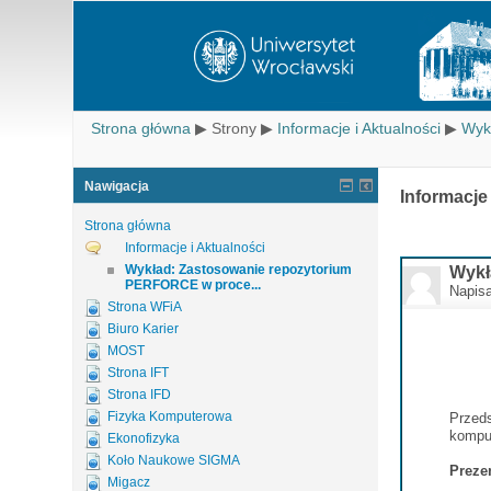
Strona główna
▶
Strony
▶
Informacje i Aktualności
▶
Wyk
Nawigacja
Informacje
Strona główna
Informacje i Aktualności
Wykład: Zastosowanie repozytorium
Wykł
PERFORCE w proce...
Napis
Strona WFiA
Biuro Karier
MOST
Strona IFT
Strona IFD
Fizyka Komputerowa
Przeds
kompu
Ekonofizyka
Koło Naukowe SIGMA
Preze
Migacz