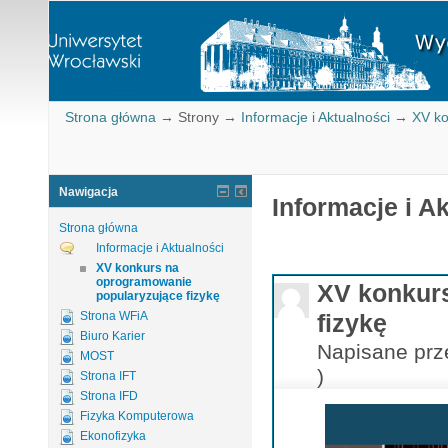
Strona główna
→
Strony
→
Informacje i Aktualności
→
XV ko
Nawigacja
Informacje i A
Strona główna
Informacje i Aktualności
XV konkurs na
oprogramowanie
XV konkur
popularyzujące fizykę
Strona WFiA
fizykę
Biuro Karier
Napisane prz
MOST
)
Strona IFT
Strona IFD
Fizyka Komputerowa
Ekonofizyka