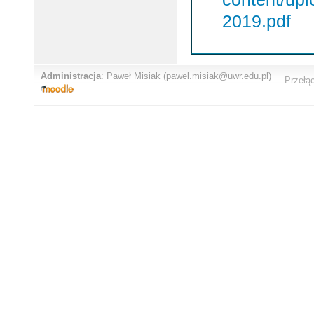
2019.pdf
Administracja
:
Paweł Misiak
(pawel.misiak@uwr.edu.pl)
Przełą