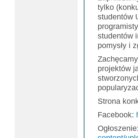
tylko (konk
studentów 
programist
studentów i
pomysły i z
Zachęcamy 
projektów j
stworzonych
popularyzacj
Strona kon
Facebook:
Ogłoszenie
content/upl