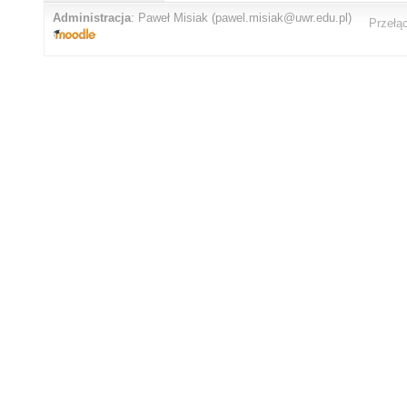
Administracja
:
Paweł Misiak
(pawel.misiak@uwr.edu.pl)
Przełą