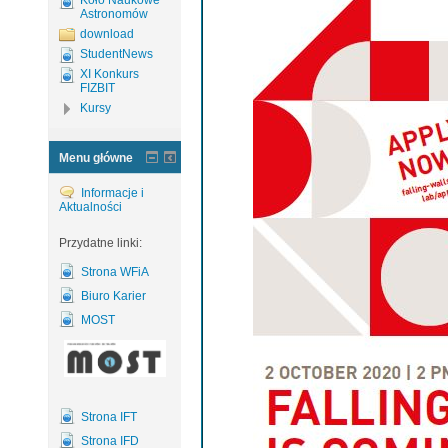
Koło Naukowe
Astronomów
download
StudentNews
XI Konkurs
FIZBIT
Kursy
Menu główne
Informacje i
Aktualności
Przydatne linki:
Strona WFiA
Biuro Karier
MOST
Strona IFT
Strona IFD