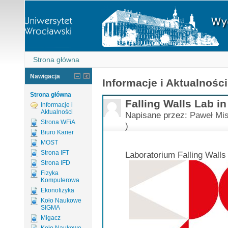
Strona główna
Nawigacja
Informacje i Aktualności
Strona główna
Falling Walls Lab i
Informacje i
Aktualności
Napisane przez:
Paweł Mis
Strona WFiA
)
Biuro Karier
MOST
Strona IFT
Laboratorium Falling Wall
Strona IFD
Fizyka
Komputerowa
Ekonofizyka
Koło Naukowe
SIGMA
Migacz