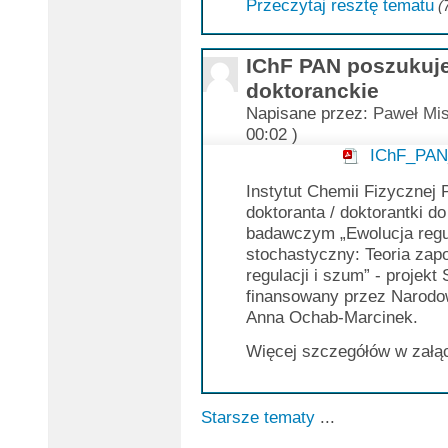
Przeczytaj resztę tematu
(
IChF PAN poszukuje
doktoranckie
Napisane przez:
Paweł Mis
00:02 )
IChF_PAN
Instytut Chemii Fizycznej
doktoranta / doktorantki d
badawczym „Ewolucja regu
stochastyczny: Teoria zap
regulacji i szum” - projek
finansowany przez Narodow
Anna Ochab-Marcinek.
Więcej szczegółów w załą
Starsze tematy
...