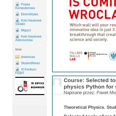
Fizyka
Komputerowa
Ekonofizyka
Koło Naukowe
SIGMA
Migacz
Koło Naukowe
Astronomów
Inne:
download
StudentNews
XI Konkurs
FIZBIT
Course: Selected to
physics Python for 
Napisane przez:
Paweł Mis
Theoretical Physics. Stud