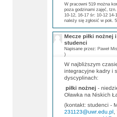
W pracowni 519 można kor
poza godzinami zajęć, tzn.
10-12, 16-17 śr: 10-12 14-
należy się zgłosić w pok. 
Mecze piłki nożnej i
studenci
Napisane przez:
Paweł Mis
)
W najbliższym czasi
integracyjne kadry i
dyscyplinach:
piłki nożnej
- niedzi
Oławka na Niskich Ł
(kontakt: studenci -
231123@uwr.edu.pl
,