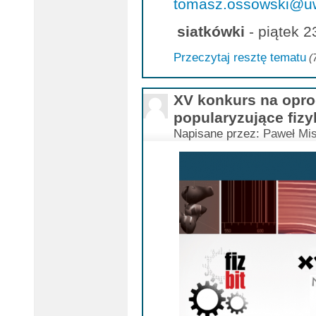
tomasz.ossowski@uw
siatkówki
- piątek 23
Przeczytaj resztę tematu
(
XV konkurs na opr
popularyzujące fizy
Napisane przez:
Paweł Mis