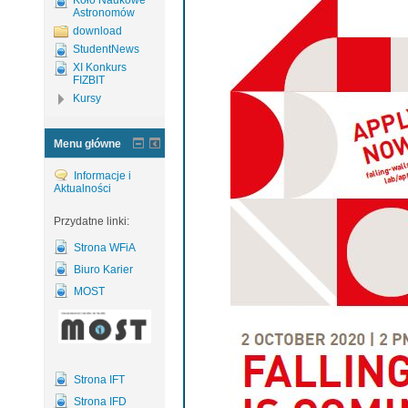
Koło Naukowe
Astronomów
download
StudentNews
XI Konkurs
FIZBIT
Kursy
Menu główne
Informacje i
Aktualności
Przydatne linki:
Strona WFiA
Biuro Karier
MOST
Strona IFT
Strona IFD