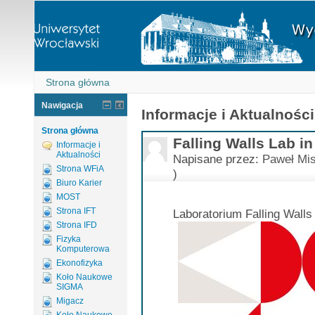
Strona główna
Nawigacja
Informacje i Aktualności
Strona główna
Falling Walls Lab i
Informacje i
Aktualności
Napisane przez:
Paweł Mis
Strona WFiA
)
Biuro Karier
MOST
Strona IFT
Laboratorium Falling Wall
Strona IFD
Fizyka
Komputerowa
Ekonofizyka
Koło Naukowe
SIGMA
Migacz