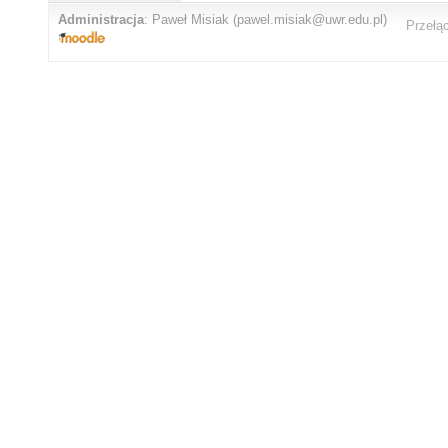
Administracja
:
Paweł Misiak
(pawel.misiak@uwr.edu.pl)
Przełą