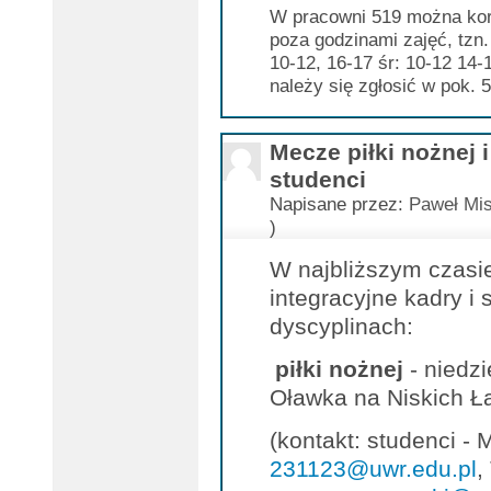
W pracowni 519 można kor
poza godzinami zajęć, tzn.
10-12, 16-17 śr: 10-12 14-
należy się zgłosić w pok. 
Mecze piłki nożnej i
studenci
Napisane przez:
Paweł Mis
)
W najbliższym czasi
integracyjne kadry i
dyscyplinach:
piłki nożnej
- niedzi
Oławka na Niskich Ł
(kontakt: studenci -
231123@uwr.edu.pl
,