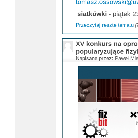
tomasz.ossowski@uw
siatkówki
- piątek 23
Przeczytaj resztę tematu
(
XV konkurs na opr
popularyzujące fizy
Napisane przez:
Paweł Mis