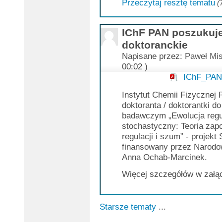
Przeczytaj resztę tematu
(
IChF PAN poszukuje
doktoranckie
Napisane przez:
Paweł Mis
00:02 )
IChF_PAN
Instytut Chemii Fizycznej
doktoranta / doktorantki d
badawczym „Ewolucja regu
stochastyczny: Teoria zap
regulacji i szum” - projek
finansowany przez Narodow
Anna Ochab-Marcinek.
Więcej szczegółów w załą
Starsze tematy
...