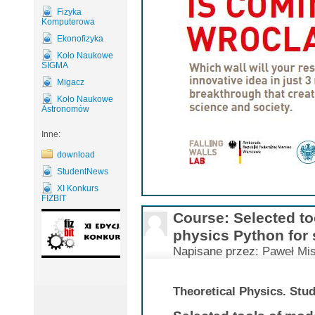
Fizyka
Komputerowa
Ekonofizyka
Koło Naukowe
SIGMA
Migacz
Koło Naukowe
Astronomów
Inne:
download
StudentNews
XI Konkurs
FIZBIT
Course: Selected to
physics Python for 
Napisane przez:
Paweł Mis
Theoretical Physics. Stud