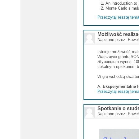
An introduction to
Monte Carlo simulat
Przeczytaj resztę tema
Możliwość realiz
Napisane przez:
Paweł
Istnieje możliwość rea
Warszawie grantu SO
Stypendium wynosi 100
Lokalnym opiekunem by
W grę wchodzą dwa te
A.
Eksperymentalne lu
Przeczytaj resztę tema
Spotkanie o stu
Napisane przez:
Paweł