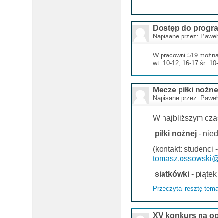
Dostęp do progr
Napisane przez:
Paweł
W pracowni 519 można 
wt: 10-12, 16-17 śr: 1
Mecze piłki nożnej
Napisane przez:
Paweł
W najbliższym cza
piłki nożnej
- nied
(kontakt: studenci
tomasz.ossowski@
siatkówki
- piątek 
Przeczytaj resztę tema
XV konkurs na op