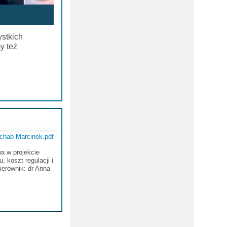
ystkich
y też
hab-Marcinek.pdf
wa w projekcie
 koszt regulacji i
ierownik: dr Anna