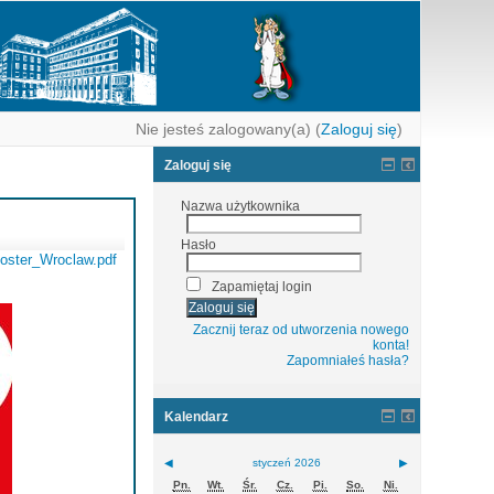
Nie jesteś zalogowany(a) (
Zaloguj się
)
Zaloguj się
Nazwa użytkownika
Hasło
oster_Wroclaw.pdf
Zapamiętaj login
Zacznij teraz od utworzenia nowego
konta!
Zapomniałeś hasła?
Kalendarz
◀
styczeń 2026
▶
Pn.
Wt.
Śr.
Cz.
Pi.
So.
Ni.