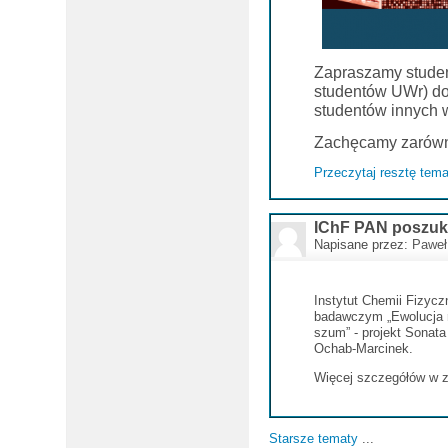
Zapraszamy student
studentów UWr) do
studentów innych w
Zachęcamy zarówno
Przeczytaj resztę tema
IChF PAN poszuku
Napisane przez:
Paweł
Instytut Chemii Fizycz
badawczym „Ewolucja re
szum” - projekt Sonat
Ochab-Marcinek.
Więcej szczegółów w z
Starsze tematy
...