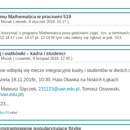
amu Mathematica w pracowni 519
 Misiak
( wtorek, 8 styczeń 2019, 15:17 )
korzystać z programu Mathematica poza godzinami zajęć, tzn. w terminach: 
0-12 14-17 czw: 14-17 pt: 12-14 W tym celu należy się zgłosić w pok. 513.
 i siatkówki – kadra i studenci
 Misiak
( czwartek, 8 listopad 2018, 12:45 )
sie odbędą się mecze integracyjne kadry i studentów w dwóch 
ziela 18.11.2018r., 10:30, Hala Oławka na Niskich Łąkach
 - Mateusz Ślęczek,
231123@uwr.edu.pl
, Tomasz Ossowski,
uwr.edu.pl
)
23...
tu
(75 słów)
rogramowanie popularyzujące fizykę