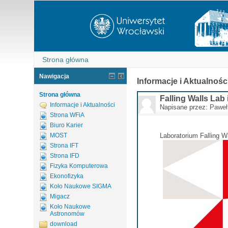
Strona główna
Nawigacja
Informacje i Aktualnośc
Strona główna
Falling Walls Lab
Informacje i Aktualności
Napisane przez:
Paweł
Strona WFiA
Biuro Karier
MOST
Laboratorium Falling W
Strona IFT
Strona IFD
Fizyka Komputerowa
Ekonofizyka
Koło Naukowe SIGMA
Migacz
Koło Naukowe
Astronomów
download