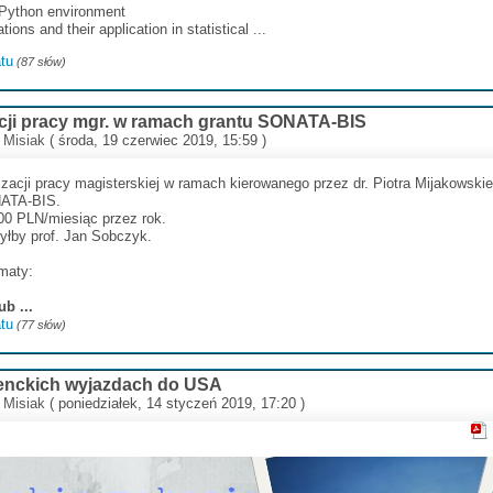
 Python environment
ions and their application in statistical ...
tu
(87 słów)
acji pracy mgr. w ramach grantu SONATA-BIS
 Misiak
( środa, 19 czerwiec 2019, 15:59 )
lizacji pracy magisterskiej w ramach kierowanego przez dr. Piotra Mijakowsk
NATA-BIS.
0 PLN/miesiąc przez rok.
łby prof. Jan Sobczyk.
maty:
b ...
tu
(77 słów)
denckich wyjazdach do USA
 Misiak
( poniedziałek, 14 styczeń 2019, 17:20 )