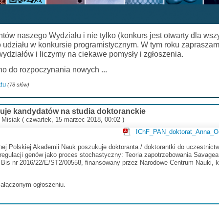
ów naszego Wydziału i nie tylko (konkurs jest otwarty dla wsz
 udziału w konkursie programistycznym. W tym roku zapraszam
ydziałów i liczymy na ciekawe pomysły i zgłoszenia.
 do rozpoczynania nowych ...
tu
(78 słów)
je kandydatów na studia doktoranckie
 Misiak
( czwartek, 15 marzec 2018, 00:02 )
IChF_PAN_doktorat_Anna_Oc
nej Polskiej Akademii Nauk poszukuje doktoranta / doktorantki do uczestnict
gulacji genów jako proces stochastyczny: Teoria zapotrzebowania Savageau,
a Bis nr 2016/22/E/ST2/00558, finansowany przez Narodowe Centrum Nauki, k
ałączonym ogłoszeniu.