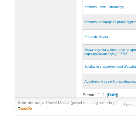
Konkurs Fizbit - informacje
Konkurs na najlepszą pracę dypl
Praca dla fizyka
Nowa nagroda w konkursie na op
popularyzujące fizykę FIZBIT
Spotkanie z absolwentami Wydział
Absolwent w oczach pracodawcó
Strona: 1
2
(
Dalej
)
Administracja
:
Paweł Misiak
(pawel.misiak@uwr.edu.pl)
Przełą