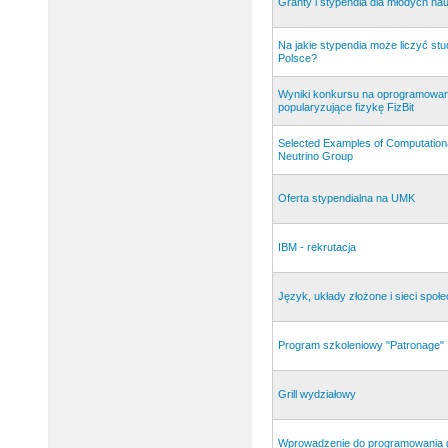
Granty i stypendia dla młodych n
Na jakie stypendia może liczyć st
Polsce?
Wyniki konkursu na oprogramowan
popularyzujące fizykę FizBit
Selected Examples of Computational
Neutrino Group
Oferta stypendialna na UMK
IBM - rekrutacja
Język, układy złożone i sieci społ
Program szkoleniowy "Patronage"
Grill wydziałowy
Wprowadzenie do programowania g