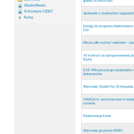
grantu SONATA-BIS
StudentNews
XI Konkurs FIZBIT
Spotkanie o studenckich wyjazda
Kursy
Dostęp do programu Mathematica 
519
Mecze piłki nożnej i siatkówki – ka
XV konkurs na oprogramowanie po
fizykę
IChF PAN poszukuje kandydatów n
doktoranckie
Warsztaty ShaderToy 25 listopada
UWAGA nt. tworzenia kont w ninie
serwisie
Reaktywacja konta
Warsztaty językowe AISEC