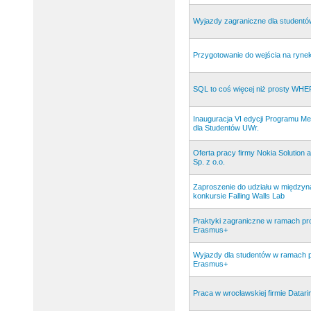
Wyjazdy zagraniczne dla student
Przygotowanie do wejścia na ryne
SQL to coś więcej niż prosty WH
Inauguracja VI edycji Programu M
dla Studentów UWr.
Oferta pracy firmy Nokia Solution
Sp. z o.o.
Zaproszenie do udziału w międz
konkursie Falling Walls Lab
Praktyki zagraniczne w ramach p
Erasmus+
Wyjazdy dla studentów w ramach 
Erasmus+
Praca w wrocławskiej firmie Datar