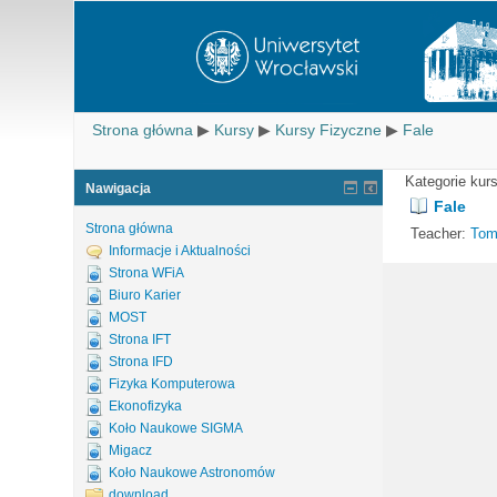
Strona główna
▶
Kursy
▶
Kursy Fizyczne
▶
Fale
Kategorie kur
Nawigacja
Fale
Strona główna
Teacher:
Tom
Informacje i Aktualności
Strona WFiA
Biuro Karier
MOST
Strona IFT
Strona IFD
Fizyka Komputerowa
Ekonofizyka
Koło Naukowe SIGMA
Migacz
Koło Naukowe Astronomów
download