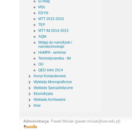
El-mag
MSc
EDYN
MTT 2015-2016
TEP
MTT IM 2014-2015
AQM
Wstęp do nanofizyki i
nanotechnologii
HoMPA - seminar
Termodynamika - IM
OU
QED Intro 2014
Kursy Komputerowe
Wykłady Monograficzne
Wykłady Specjalistyczne
Ekonofizyka
Wyklady Archiwalne
Inne
Administracja
:
Paweł Misiak
(pawel.misiak@uwr.edu.pl)