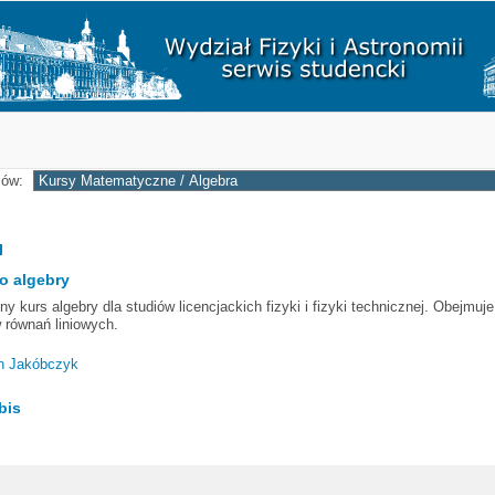
a
sów:
I
o algebry
ny kurs algebry dla studiów licencjackich fizyki i fizyki technicznej. Obejmuj
w równań liniowych.
h Jakóbczyk
bis