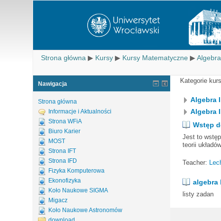
Strona główna
▶
Kursy
▶
Kursy Matematyczne
▶
Algebr
Kategorie kur
Nawigacja
Algebra I
Strona główna
Algebra I
Informacje i Aktualności
Strona WFiA
Wstęp d
Biuro Karier
Jest to wstęp
MOST
teorii układó
Strona IFT
Strona IFD
Teacher:
Lec
Fizyka Komputerowa
Ekonofizyka
algebra 
Koło Naukowe SIGMA
listy zadan
Migacz
Koło Naukowe Astronomów
download