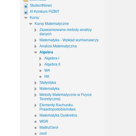
StudentNews
XI Konkurs FIZBIT
Kursy
Kursy Matematyczne
Zaawansowane metody analizy
danych
Matematyka - Wykład wyrównawczy
Analiza Matematyczna
Algebra
Algebra I
Algebra II
WA
NK
Statystyka
Matematyka
Metody Matematyczne w Fizyce
Teoretycznej
Elementy Rachunku
Prawdopodobieństwa
Matematyka Dyskretna
WGR
MatInżGeol
mmf