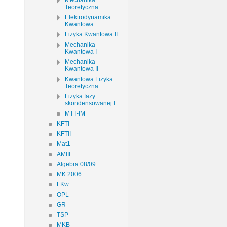
Mechanika
Teoretyczna
Elektrodynamika
Kwantowa
Fizyka Kwantowa II
Mechanika
Kwantowa I
Mechanika
Kwantowa II
Kwantowa Fizyka
Teoretyczna
Fizyka fazy
skondensowanej I
MTT-IM
KFTI
KFTII
Mat1
AMIII
Algebra 08/09
MK 2006
FKw
OPL
GR
TSP
MKB