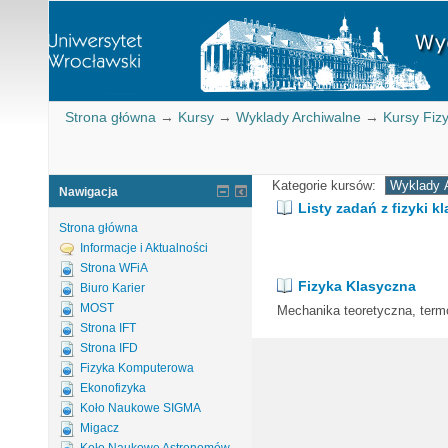
Strona główna
→
Kursy
→
Wyklady Archiwalne
→
Kursy Fiz
Kategorie kursów:
Nawigacja
Listy zadań z fizyki k
Strona główna
Informacje i Aktualności
Strona WFiA
Fizyka Klasyczna
Biuro Karier
MOST
Mechanika teoretyczna, term
Strona IFT
Strona IFD
Fizyka Komputerowa
Ekonofizyka
Koło Naukowe SIGMA
Migacz