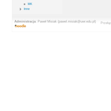
MK
Inne
Administracja
:
Paweł Misiak
(pawel.misiak@uwr.edu.pl)
Przełą