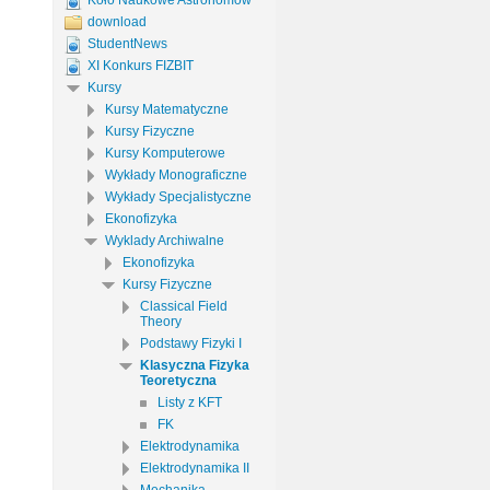
Koło Naukowe Astronomów
download
StudentNews
XI Konkurs FIZBIT
Kursy
Kursy Matematyczne
Kursy Fizyczne
Kursy Komputerowe
Wykłady Monograficzne
Wykłady Specjalistyczne
Ekonofizyka
Wyklady Archiwalne
Ekonofizyka
Kursy Fizyczne
Classical Field
Theory
Podstawy Fizyki I
Klasyczna Fizyka
Teoretyczna
Listy z KFT
FK
Elektrodynamika
Elektrodynamika II