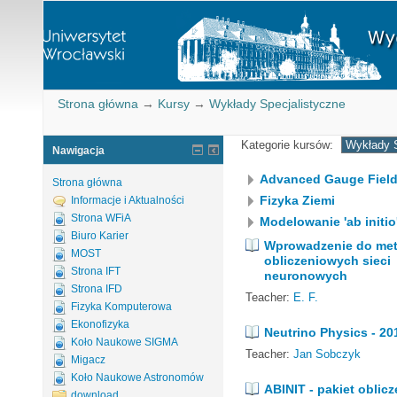
Strona główna
→
Kursy
→
Wykłady Specjalistyczne
Kategorie kursów:
Nawigacja
Advanced Gauge Fiel
Strona główna
Fizyka Ziemi
Informacje i Aktualności
Strona WFiA
Modelowanie 'ab initio
Biuro Karier
Wprowadzenie do me
MOST
obliczeniowych sieci
Strona IFT
neuronowych
Strona IFD
Teacher:
E. F.
Fizyka Komputerowa
Ekonofizyka
Neutrino Physics - 20
Koło Naukowe SIGMA
Teacher:
Jan Sobczyk
Migacz
Koło Naukowe Astronomów
ABINIT - pakiet oblic
download