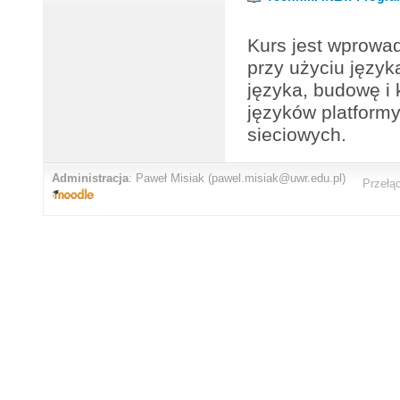
Kurs jest wprowa
przy użyciu języ
języka, budowę i 
języków platform
sieciowych.
Administracja
:
Paweł Misiak
(pawel.misiak@uwr.edu.pl)
Przełą