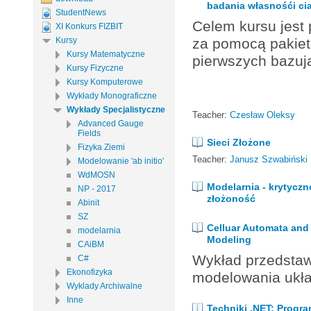
badania własnośći cia
StudentNews
Celem kursu jest 
XI Konkurs FIZBIT
Kursy
za pomocą pakiet
Kursy Matematyczne
pierwszych bazują
Kursy Fizyczne
Kursy Komputerowe
Wykłady Monograficzne
Wykłady Specjalistyczne
Teacher:
Czesław Oleksy
Advanced Gauge
Fields
Sieci Złożone
Fizyka Ziemi
Teacher:
Janusz Szwabiński
Modelowanie 'ab initio'
WdMOSN
Modelarnia - krytyczn
NP - 2017
złożoność
Abinit
SZ
Celluar Automata and 
modelarnia
Modeling
CAiBM
Wykład przedsta
C#
Ekonofizyka
modelowania ukł
Wyklady Archiwalne
Inne
Techniki .NET: Progr