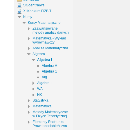
StudentNews
XI Konkurs FIZBIT
Kursy
Kursy Matematyczne
Zaawansowane
metody analizy danych
Matematyka - Wykład
wyrównawczy
Analiza Matematyczna
Algebra
Algebra I
Algebra A
Algebra 1
Alg
Algebra II
WA
NK
Statystyka
Matematyka
Metody Matematyczne
w Fizyce Teoretycznej
Elementy Rachunku
Prawdopodobieństwa