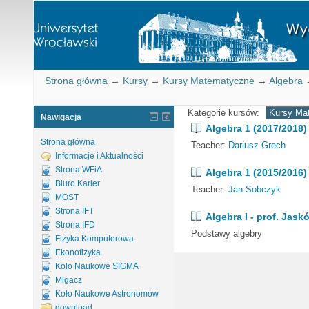
Strona główna
→
Kursy
→
Kursy Matematyczne
→
Algebra
Kategorie kursów:
Nawigacja
Algebra 1 (2017/2018)
Strona główna
Teacher:
Dariusz Grech
Informacje i Aktualności
Strona WFiA
Algebra 1 (2015/2016)
Biuro Karier
Teacher:
Jan Sobczyk
MOST
Strona IFT
Algebra I - prof. Jaskó
Strona IFD
Podstawy algebry
Fizyka Komputerowa
Ekonofizyka
Koło Naukowe SIGMA
Migacz
Koło Naukowe Astronomów
download