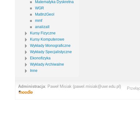
Matematyka Dyskretna
WGR
MatInżGeol
mmf
analizaII
Kursy Fizyczne
Kursy Komputerowe
Wykłady Monograficzne
Wykłady Specjalistyczne
Ekonofizyka
Wyklady Archiwalne
Inne
Administracja
:
Paweł Misiak
(pawel.misiak@uwr.edu.pl)
Przełą