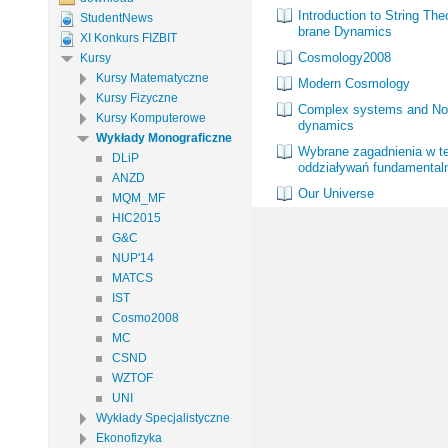
Introduction to String The
StudentNews
brane Dynamics
XI Konkurs FIZBIT
Cosmology2008
Kursy
Kursy Matematyczne
Modern Cosmology
Kursy Fizyczne
Complex systems and Non
Kursy Komputerowe
dynamics
Wykłady Monograficzne
Wybrane zagadnienia w te
DLiP
oddziaływań fundamental
ANZD
Our Universe
MQM_MF
HIC2015
G&C
NUP'14
MATCS
IST
Cosmo2008
MC
CSND
WZTOF
UNI
Wykłady Specjalistyczne
Ekonofizyka