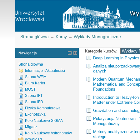
Strona główna
→
Kursy
→
Wykłady Monograficzne
Kategorie kursów:
Nawigacja
Deep Learning in Physics
Strona główna
Analiza nieuporządkowan
Informacje i Aktualności
danych
Strona WFiA
Modern Quantum Mechan
Biuro Karier
Mathematical and Concep
Foundations
MOST
Strona IFT
Introduction to Heavy-Ion
Strona IFD
Matter under Extreme Con
Fizyka Komputerowa
Gravitation and cosmolog
Ekonofizyka
Polaryzacja Neutrinowa -
Koło Naukowe SIGMA
Monograficzny
Migacz
Metody analityczne w teori
Koło Naukowe Astronomów
stałego
download